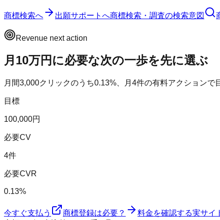
商標検索へ
出願サポートへ
商標検索・調査の検索意図
Revenue next action
月10万円に必要な次の一歩を先に選ぶ
月間
3,000
クリックのうち
0.13
%、月
4
件の有料アクションで
目標
100,000円
必要CV
4件
必要CVR
0.13%
今すぐ支払う
商標登録は必要？
料金を確認する
実サイ