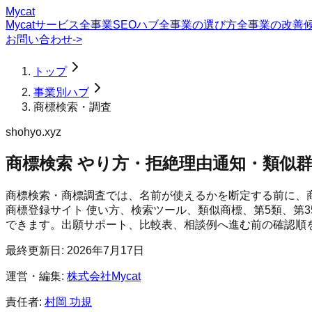
Mycat
Mycatサービス
全事業SEOハブ
全事業の選び方
全事業の改善
お問い合わせ
->
トップ
事業別ハブ
商標検索・調査
shohyo.xyz
商標検索 やり方・拒絶理由通知・類似群
商標検索・商標調査では、名前が使えるかを断定する前に、商標
商標登録サイト 使い方、検索ツール、類似商標、第5類、第
できます。出願サポート、比較表、相談例へ進む前の確認順
最終更新日:
2026年7月17日
運営・編集:
株式会社Mycat
責任者:
村岡 功規