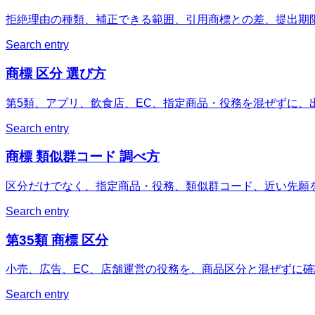
拒絶理由の種類、補正できる範囲、引用商標との差、提出期
Search entry
商標 区分 選び方
第5類、アプリ、飲食店、EC、指定商品・役務を混ぜずに、
Search entry
商標 類似群コード 調べ方
区分だけでなく、指定商品・役務、類似群コード、近い先願
Search entry
第35類 商標 区分
小売、広告、EC、店舗運営の役務を、商品区分と混ぜずに
Search entry