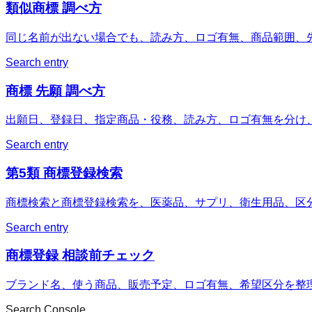
類似商標 調べ方
同じ名前が出ない場合でも、読み方、ロゴ有無、商品範囲、
Search entry
商標 先願 調べ方
出願日、登録日、指定商品・役務、読み方、ロゴ有無を分け
Search entry
第5類 商標登録検索
商標検索と商標登録検索を、医薬品、サプリ、衛生用品、区
Search entry
商標登録 相談前チェック
ブランド名、使う商品、販売予定、ロゴ有無、希望区分を整
Search Console