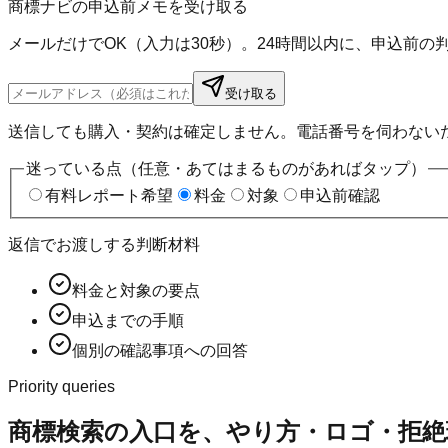
商標ナビの申込前メモを受け取る
メールだけでOK（入力は30秒）。24時間以内に、申込前
受け取る
送信しても購入・契約は確定しません。電話番号を伺わない
迷っている点（任意・あてはまるものがあればタップ）
有料レポート希望
料金
対象
申込前確認
返信でお渡しする判断材料
料金と対象の要点
申込までの手順
個別の確認事項への回答
Priority queries
商標検索の入口を、やり方・ロゴ・拒絶