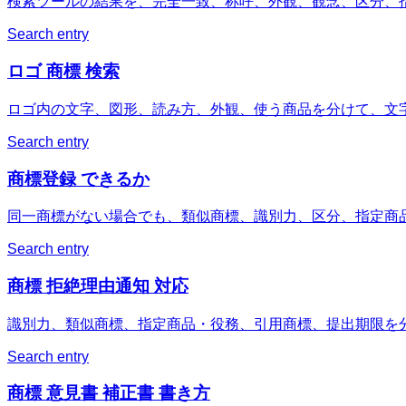
検索ツールの結果を、完全一致、称呼、外観、観念、区分、
Search entry
ロゴ 商標 検索
ロゴ内の文字、図形、読み方、外観、使う商品を分けて、文
Search entry
商標登録 できるか
同一商標がない場合でも、類似商標、識別力、区分、指定商
Search entry
商標 拒絶理由通知 対応
識別力、類似商標、指定商品・役務、引用商標、提出期限を
Search entry
商標 意見書 補正書 書き方