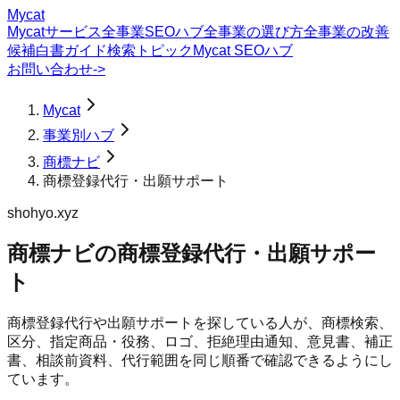
Mycat
Mycatサービス
全事業SEOハブ
全事業の選び方
全事業の改善
候補
白書
ガイド
検索トピック
Mycat SEOハブ
お問い合わせ
->
Mycat
事業別ハブ
商標ナビ
商標登録代行・出願サポート
shohyo.xyz
商標ナビ
の
商標登録代行・出願サポー
ト
商標登録代行や出願サポートを探している人が、商標検索、
区分、指定商品・役務、ロゴ、拒絶理由通知、意見書、補正
書、相談前資料、代行範囲を同じ順番で確認できるようにし
ています。