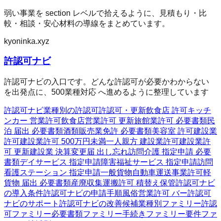
弱い事業を section レベルで拾えるように、見積もり・比
較・相談・安心材料の導線をまとめています。
kyoninka.xyz
許認可ナビ
許認可ナビの入口です。どんな許認可が必要かわからない
を出発点に、500業種対応 へ進めるように整理しています
許認可ナビ
業種別の許認可
許認可・更新
飲食店 許可
キッチ
ンカー 営業許可
飲食店営業許可 更新
旅館業許可 必要書類
民
泊 届出 必要書類
酒類販売業免許 必要書類
美容室 許可
建設業
許可
建設業許可 500万円未満
一人親方 建設業許可
建設業許
可 更新
建設業 決算変更届 出し忘れ
訪問介護 指定申請 必要
書類
デイサービス 指定申請
障害福祉サービス 指定申請
訪問
看護ステーション 指定申請
一般貨物自動車運送事業許可
軽
貨物 届出 必要書類
産廃収集運搬許可 積替え保管
許認可ナビ
の導入条件
許認可ナビの申請手順
風俗営業許可 バー
許認可
ナビのサポート
許認可ナビの改善候補
業種別ファミリー
許認
可ファミリー
必要書類ファミリー
手続きファミリー
要件ファ