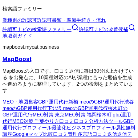
検索語ファミリー
業種別の許認可
許認可
書類・準備
手続き・流れ
許認可ナビ
の検索語ファミリー
許認可ナビ
の改善候補
地域別ガイド
mapboost.mycat.business
MapBoost
MapBoostの入口です。口コミ返信に毎日30分以上かけてい
る を出発点に、10業種対応のAIが業種に合った返信を生成
へ進めるように整理しています。2つの役割をまとめていま
す
MEO・地図集客
GBP運用代行
新橋 meoのGBP運用代行
渋谷
meoのGBP運用代行
下北沢 meoのGBP運用代行
桜木町の
GBP運用代行
MEO対策 東京
MEO対策 福岡
桜木町 gbp運用
代行
MEO対策 千葉
やり方
口コミ
口コミ分析方法
ツール
GBP
運用代行
プロフィール最適化
ビジネスプロフィール属性
無料
講座
Googleマップ
比較
口コミ管理
多言語口コミ返信
返信テ