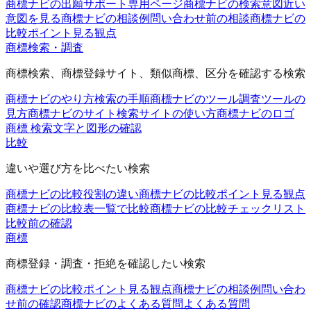
商標ナビの出願サポート
専用ページ
商標ナビの検索意図
近い
意図を見る
商標ナビの相談例
問い合わせ前の相談
商標ナビの
比較ポイント
見る観点
商標検索・調査
商標検索、商標登録サイト、類似商標、区分を確認する検索
商標ナビのやり方
検索の手順
商標ナビのツール
調査ツールの
見方
商標ナビのサイト
検索サイトの使い方
商標ナビのロゴ
商標 検索
文字と図形の確認
比較
違いや選び方を比べたい検索
商標ナビの比較
役割の違い
商標ナビの比較ポイント
見る観点
商標ナビの比較表
一覧で比較
商標ナビの比較チェックリスト
比較前の確認
商標
商標登録・調査・拒絶を確認したい検索
商標ナビの比較ポイント
見る観点
商標ナビの相談例
問い合わ
せ前の確認
商標ナビのよくある質問
よくある質問