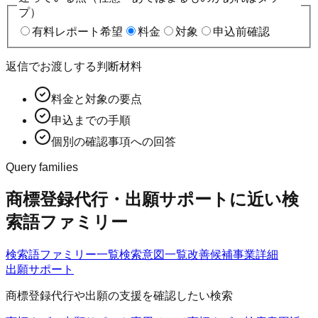
プ）
有料レポート希望
料金
対象
申込前確認
返信でお渡しする判断材料
料金と対象の要点
申込までの手順
個別の確認事項への回答
Query families
商標登録代行・出願サポートに近い検
索語ファミリー
検索語ファミリー一覧
検索意図一覧
改善候補
事業詳細
出願サポート
商標登録代行や出願の支援を確認したい検索