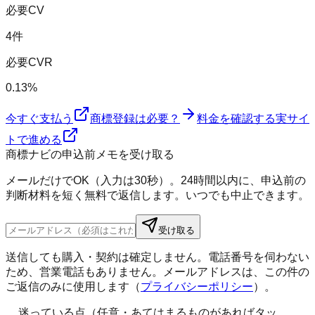
必要CV
4件
必要CVR
0.13%
今すぐ支払う
商標登録は必要？
料金を確認する
実サイ
トで進める
商標ナビの申込前メモを受け取る
メールだけでOK（入力は30秒）。24時間以内に、申込前の
判断材料を短く無料で返信します。いつでも中止できます。
受け取る
送信しても購入・契約は確定しません。電話番号を伺わない
ため、営業電話もありません。メールアドレスは、この件の
ご返信のみに使用します（
プライバシーポリシー
）。
迷っている点（任意・あてはまるものがあればタッ