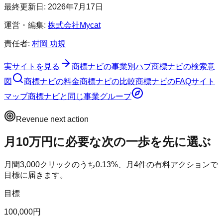
最終更新日:
2026年7月17日
運営・編集:
株式会社Mycat
責任者:
村岡 功規
実サイトを見る
商標ナビ
の事業別ハブ
商標ナビ
の検索意
図
商標ナビ
の料金
商標ナビ
の比較
商標ナビ
のFAQ
サイト
マップ
商標ナビ
と同じ事業グループ
Revenue next action
月10万円に必要な次の一歩を先に選ぶ
月間
3,000
クリックのうち
0.13
%、月
4
件の有料アクションで
目標に届きます。
目標
100,000円