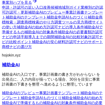
事業別ハブを見る
申請・許認可の近い入口
改善候補
地域別ガイド
業種別の許認
可
許認可・更新
補助金AIのプレビュー
事業計画書テンプレー
ト
補助金AIのテンプレート
補助金申請AI
ものづくり補助金
商
標検索・調査
商標検索のやり方
調査ツールの見方
商標サイト
の使い方
補助金AIの始め方
許認可ナビの導入条件
補助金AIで
準備するもの
補助金AIの対象条件
補助金AIの必要書類
許認可
ナビの申請手順
導入までの期間
補助金AIの比較対象
許認可ナ
ビの比較ポイント
補助金AIの安心材料
許認可ナビのサポート
商標ナビの選び方
hojokin.xyz
補助金AI
補助金AIの入口です。事業計画書の書き方がわからない を
出発点に、入力内容が揃っている場合、30分を目安に事業
計画書の下書きを整理 へ進めるように整理しています
補助金AIのプレビュー
事業計画書テンプレート
補助金AIのテ
ンプレート
補助金申請AI
ものづくり補助金
補助金AIの始め方
補助金AIで準備するもの
補助金AIの対象条件
補助金AIの必要