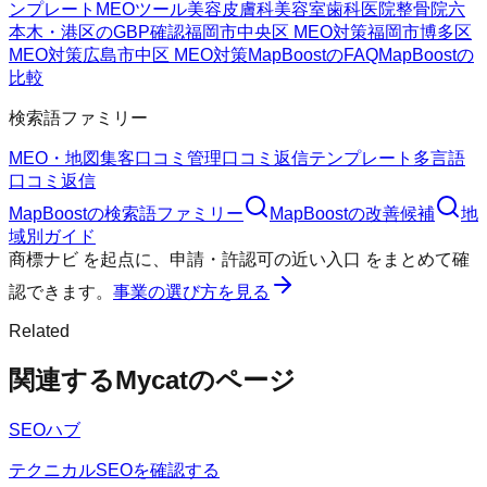
ンプレート
MEOツール
美容皮膚科
美容室
歯科医院
整骨院
六
本木・港区のGBP確認
福岡市中央区 MEO対策
福岡市博多区
MEO対策
広島市中区 MEO対策
MapBoostのFAQ
MapBoostの
比較
検索語ファミリー
MEO・地図集客
口コミ管理
口コミ返信テンプレート
多言語
口コミ返信
MapBoost
の検索語ファミリー
MapBoost
の改善候補
地
域別ガイド
商標ナビ
を起点に、
申請・許認可の近い入口
をまとめて確
認できます。
事業の選び方を見る
Related
関連するMycatのページ
SEOハブ
テクニカルSEOを確認する