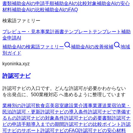
書類
補助金AIの申請手順
補助金AIの比較対象
補助金AIの安心
材料
補助金AIの比較
補助金AIのFAQ
検索語ファミリー
プレビュー・見本
事業計画書テンプレート
テンプレート
補助
金申請AI
補助金AI
の検索語ファミリー
補助金AI
の改善候補
地域
別ガイド
kyoninka.xyz
許認可ナビ
許認可ナビの入口です。どんな許認可が必要かわからない
を出発点に、500業種対応 へ進めるように整理しています
業種別の許認可
飲食店
美容室
建設業
介護事業
運送業
宿泊業・
民泊
許認可・更新
許認可ナビの導入条件
許認可ナビで準備す
るもの
許認可ナビの対象条件
許認可ナビの必要書類
許認可ナ
ビの申請手順
導入までの期間
許認可ナビの比較ポイント
許認
可ナビのサポート
許認可ナビのFAQ
許認可ナビの安心材料