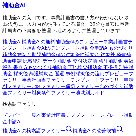
補助金AI
補助金AIの入口です。事業計画書の書き方がわからない を
出発点に、入力内容が揃っている場合、30分を目安に事業
計画書の下書きを整理 へ進めるように整理しています
補助金AI
補助金AIの無料
補助金AIのプレビュー
事業計画書テ
ンプレート
補助金AIのテンプレート
補助金申請AI
ものづくり
補助金
締切と期限
補助金AIの対象条件
補助金 対象外 経費
補
助金申請 比較
統計データ
補助金 交付決定前 発注
補助金 実績
報告 書き方
ものづくり補助金 実地検査
補助金 不採択 理由
補
助金 採択後 辞退
補助金 返還 事例
採択後の流れ
プレビューフ
ァミリー
事業計画書ファミリー
テンプレートファミリー
申請
AIファミリー
比較ファミリー
締切ファミリー
ものづくり補助
金ファミリー
対象条件ファミリー
地域別ガイド
検索語ファミリー
プレビュー・見本
事業計画書テンプレート
テンプレート
補助
金申請AI
補助金AI
の検索語ファミリー
補助金AI
の改善候補