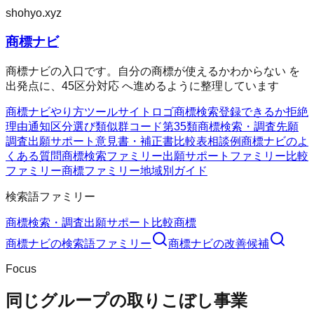
shohyo.xyz
商標ナビ
商標ナビの入口です。自分の商標が使えるかわからない を
出発点に、45区分対応 へ進めるように整理しています
商標ナビ
やり方
ツール
サイト
ロゴ商標検索
登録できるか
拒絶
理由通知
区分選び
類似群コード
第35類
商標検索・調査
先願
調査
出願サポート
意見書・補正書
比較表
相談例
商標ナビのよ
くある質問
商標検索ファミリー
出願サポートファミリー
比較
ファミリー
商標ファミリー
地域別ガイド
検索語ファミリー
商標検索・調査
出願サポート
比較
商標
商標ナビ
の検索語ファミリー
商標ナビ
の改善候補
Focus
同じグループの取りこぼし事業