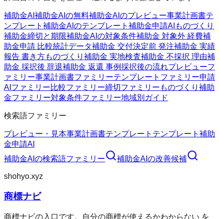
補助金AI
補助金AIの無料
補助金AIのプレビュー
事業計画書テ
ンプレート
補助金AIのテンプレート
補助金申請AI
ものづくり
補助金
締切と期限
補助金AIの対象条件
補助金 対象外 経費
補
助金申請 比較
統計データ
補助金 交付決定前 発注
補助金 実績
報告 書き方
ものづくり補助金 実地検査
補助金 不採択 理由
補
助金 採択後 辞退
補助金 返還 事例
採択後の流れ
プレビューフ
ァミリー
事業計画書ファミリー
テンプレートファミリー
申請
AIファミリー
比較ファミリー
締切ファミリー
ものづくり補助
金ファミリー
対象条件ファミリー
地域別ガイド
検索語ファミリー
プレビュー・見本
事業計画書テンプレート
テンプレート
補助
金申請AI
補助金AI
の検索語ファミリー
補助金AI
の改善候補
shohyo.xyz
商標ナビ
商標ナビの入口です。自分の商標が使えるかわからない を