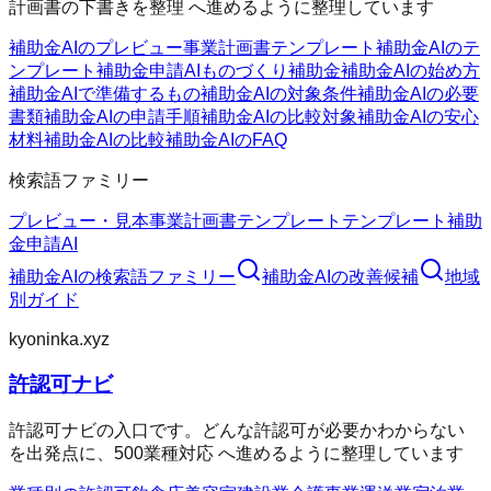
計画書の下書きを整理 へ進めるように整理しています
補助金AIのプレビュー
事業計画書テンプレート
補助金AIのテ
ンプレート
補助金申請AI
ものづくり補助金
補助金AIの始め方
補助金AIで準備するもの
補助金AIの対象条件
補助金AIの必要
書類
補助金AIの申請手順
補助金AIの比較対象
補助金AIの安心
材料
補助金AIの比較
補助金AIのFAQ
検索語ファミリー
プレビュー・見本
事業計画書テンプレート
テンプレート
補助
金申請AI
補助金AI
の検索語ファミリー
補助金AI
の改善候補
地域
別ガイド
kyoninka.xyz
許認可ナビ
許認可ナビの入口です。どんな許認可が必要かわからない
を出発点に、500業種対応 へ進めるように整理しています