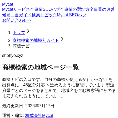
Mycat
Mycatサービス
全事業SEOハブ
全事業の選び方
全事業の改善
候補
白書
ガイド
検索トピック
Mycat SEOハブ
お問い合わせ
->
トップ
商標検索の地域別ガイド
商標ナビ
shohyo.xyz
商標検索
の地域ページ一覧
商標ナビの入口です。自分の商標が使えるかわからない を
出発点に、45区分対応 へ進めるように整理しています
都道
府県ごとのページをまとめて、地域名を含む検索語にそのま
ま応えられるようにしています。
最終更新日:
2026年7月17日
運営・編集:
株式会社Mycat