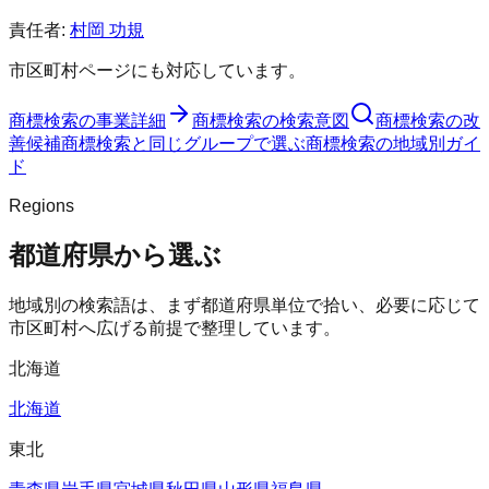
責任者:
村岡 功規
市区町村ページにも対応しています。
商標検索
の事業詳細
商標検索
の検索意図
商標検索
の改
善候補
商標検索
と同じグループで選ぶ
商標検索
の地域別ガイ
ド
Regions
都道府県から選ぶ
地域別の検索語は、まず都道府県単位で拾い、必要に応じて
市区町村へ広げる前提で整理しています。
北海道
北海道
東北