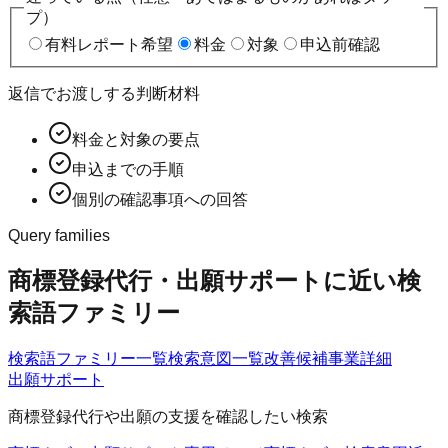
プ）
有料レポート希望
料金
対象
申込前確認
返信でお渡しする判断材料
料金と対象の要点
申込までの手順
個別の確認事項への回答
Query families
商標登録代行・出願サポートに近い検
索語ファミリー
検索語ファミリー一覧
検索意図一覧
改善候補
事業詳細
出願サポート
商標登録代行や出願の支援を確認したい検索