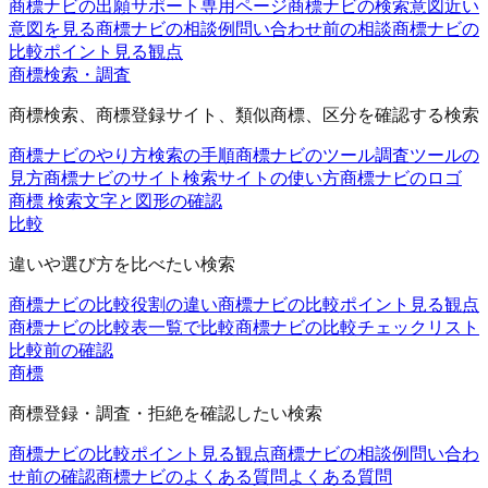
商標ナビの出願サポート
専用ページ
商標ナビの検索意図
近い
意図を見る
商標ナビの相談例
問い合わせ前の相談
商標ナビの
比較ポイント
見る観点
商標検索・調査
商標検索、商標登録サイト、類似商標、区分を確認する検索
商標ナビのやり方
検索の手順
商標ナビのツール
調査ツールの
見方
商標ナビのサイト
検索サイトの使い方
商標ナビのロゴ
商標 検索
文字と図形の確認
比較
違いや選び方を比べたい検索
商標ナビの比較
役割の違い
商標ナビの比較ポイント
見る観点
商標ナビの比較表
一覧で比較
商標ナビの比較チェックリスト
比較前の確認
商標
商標登録・調査・拒絶を確認したい検索
商標ナビの比較ポイント
見る観点
商標ナビの相談例
問い合わ
せ前の確認
商標ナビのよくある質問
よくある質問