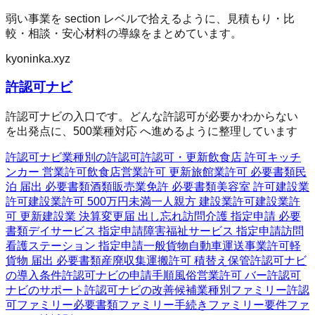
弱い事業を section レベルで拾えるように、見積もり・比
較・相談・安心材料の導線をまとめています。
kyoninka.xyz
許認可ナビ
許認可ナビの入口です。どんな許認可が必要かわからない
を出発点に、500業種対応 へ進めるように整理しています
許認可ナビ
業種別の許認可
許認可・更新
飲食店 許可
キッチ
ンカー 営業許可
飲食店営業許可 更新
旅館業許可 必要書類
民
泊 届出 必要書類
酒類販売業免許 必要書類
美容室 許可
建設業
許可
建設業許可 500万円未満
一人親方 建設業許可
建設業許
可 更新
建設業 決算変更届 出し忘れ
訪問介護 指定申請 必要
書類
デイサービス 指定申請
障害福祉サービス 指定申請
訪問
看護ステーション 指定申請
一般貨物自動車運送事業許可
軽
貨物 届出 必要書類
産廃収集運搬許可 積替え保管
許認可ナビ
の導入条件
許認可ナビの申請手順
風俗営業許可 バー
許認可
ナビのサポート
許認可ナビの改善候補
業種別ファミリー
許認
可ファミリー
必要書類ファミリー
手続きファミリー
要件ファ