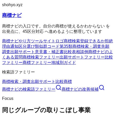
shohyo.xyz
商標ナビ
商標ナビの入口です。自分の商標が使えるかわからない を
出発点に、45区分対応 へ進めるように整理しています
商標ナビ
やり方
ツール
サイト
ロゴ商標検索
登録できるか
拒絶
理由通知
区分選び
類似群コード
第35類
商標検索・調査
先願
調査
出願サポート
意見書・補正書
比較表
相談例
商標ナビのよ
くある質問
商標検索ファミリー
出願サポートファミリー
比較
ファミリー
商標ファミリー
地域別ガイド
検索語ファミリー
商標検索・調査
出願サポート
比較
商標
商標ナビ
の検索語ファミリー
商標ナビ
の改善候補
Focus
同じグループの取りこぼし事業