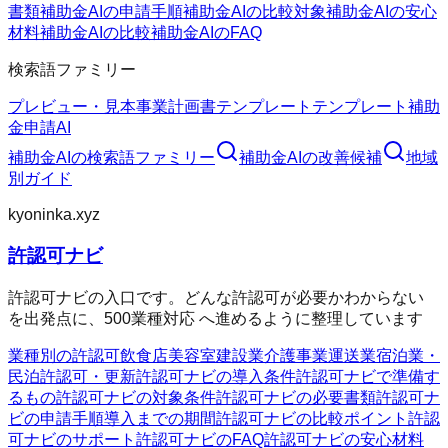
書類
補助金AIの申請手順
補助金AIの比較対象
補助金AIの安心
材料
補助金AIの比較
補助金AIのFAQ
検索語ファミリー
プレビュー・見本
事業計画書テンプレート
テンプレート
補助
金申請AI
補助金AI
の検索語ファミリー
補助金AI
の改善候補
地域
別ガイド
kyoninka.xyz
許認可ナビ
許認可ナビの入口です。どんな許認可が必要かわからない
を出発点に、500業種対応 へ進めるように整理しています
業種別の許認可
飲食店
美容室
建設業
介護事業
運送業
宿泊業・
民泊
許認可・更新
許認可ナビの導入条件
許認可ナビで準備す
るもの
許認可ナビの対象条件
許認可ナビの必要書類
許認可ナ
ビの申請手順
導入までの期間
許認可ナビの比較ポイント
許認
可ナビのサポート
許認可ナビのFAQ
許認可ナビの安心材料