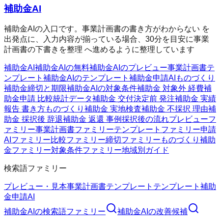
補助金AI
補助金AIの入口です。事業計画書の書き方がわからない を
出発点に、入力内容が揃っている場合、30分を目安に事業
計画書の下書きを整理 へ進めるように整理しています
補助金AI
補助金AIの無料
補助金AIのプレビュー
事業計画書テ
ンプレート
補助金AIのテンプレート
補助金申請AI
ものづくり
補助金
締切と期限
補助金AIの対象条件
補助金 対象外 経費
補
助金申請 比較
統計データ
補助金 交付決定前 発注
補助金 実績
報告 書き方
ものづくり補助金 実地検査
補助金 不採択 理由
補
助金 採択後 辞退
補助金 返還 事例
採択後の流れ
プレビューフ
ァミリー
事業計画書ファミリー
テンプレートファミリー
申請
AIファミリー
比較ファミリー
締切ファミリー
ものづくり補助
金ファミリー
対象条件ファミリー
地域別ガイド
検索語ファミリー
プレビュー・見本
事業計画書テンプレート
テンプレート
補助
金申請AI
補助金AI
の検索語ファミリー
補助金AI
の改善候補