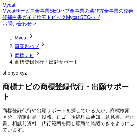
Mycat
Mycatサービス
全事業SEOハブ
全事業の選び方
全事業の改善
候補
白書
ガイド
検索トピック
Mycat SEOハブ
お問い合わせ
->
Mycat
事業別ハブ
商標ナビ
商標登録代行・出願サポート
shohyo.xyz
商標ナビ
の
商標登録代行・出願サポー
ト
商標登録代行や出願サポートを探している人が、商標検索、
区分、指定商品・役務、ロゴ、拒絶理由通知、意見書、補正
書、相談前資料、代行範囲を同じ順番で確認できるようにし
ています。