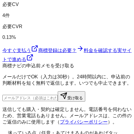
必要CV
4件
必要CVR
0.13%
今すぐ支払う
商標登録は必要？
料金を確認する
実サイ
トで進める
商標ナビの申込前メモを受け取る
メールだけでOK（入力は30秒）。24時間以内に、申込前の
判断材料を短く無料で返信します。いつでも中止できます。
受け取る
送信しても購入・契約は確定しません。電話番号を伺わない
ため、営業電話もありません。メールアドレスは、この件の
ご返信のみに使用します（
プライバシーポリシー
）。
迷っている点（任意・あてはまるものがあればタッ