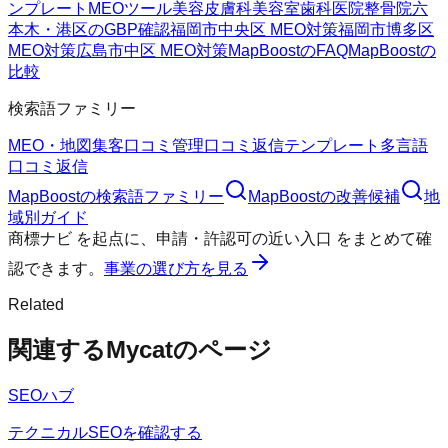
ンプレート
MEOツール
美容皮膚科
美容室
歯科医院
整骨院
六
本木・港区のGBP確認
福岡市中央区 MEO対策
福岡市博多区
MEO対策
広島市中区 MEO対策
MapBoostのFAQ
MapBoostの
比較
検索語ファミリー
MEO・地図集客
口コミ管理
口コミ返信テンプレート
多言語
口コミ返信
MapBoost
の検索語ファミリー
MapBoost
の改善候補
地
域別ガイド
商標ナビ
を起点に、
申請・許認可の近い入口
をまとめて確
認できます。
事業の選び方を見る
Related
関連するMycatのページ
SEOハブ
テクニカルSEOを確認する