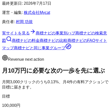
最終更新日:
2026年7月17日
運営・編集:
株式会社Mycat
責任者:
村岡 功規
実サイトを見る
商標ナビ
の事業別ハブ
商標ナビ
の検索意
図
商標ナビ
の料金
商標ナビ
の比較
商標ナビ
のFAQ
サイト
マップ
商標ナビ
と同じ事業グループ
Revenue next action
月10万円に必要な次の一歩を先に選ぶ
月間
3,000
クリックのうち
0.13
%、月
4
件の有料アクションで
目標に届きます。
目標
100,000円