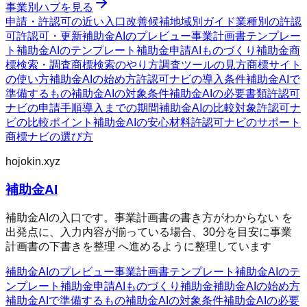
事業別ハブを見る
申請・許認可の近い入口
改善候補
地域別ガイド
業種別の許認
可
許認可・更新
補助金AIのプレビュー
事業計画書テンプレー
ト
補助金AIのテンプレート
補助金申請AI
ものづくり補助金
商
標検索・調査
商標検索のやり方
調査ツールの見方
商標サイト
の使い方
補助金AIの始め方
許認可ナビの導入条件
補助金AIで
準備するもの
補助金AIの対象条件
補助金AIの必要書類
許認可
ナビの申請手順
導入までの期間
補助金AIの比較対象
許認可ナ
ビの比較ポイント
補助金AIの安心材料
許認可ナビのサポート
商標ナビの選び方
hojokin.xyz
補助金AI
補助金AIの入口です。事業計画書の書き方がわからない を
出発点に、入力内容が揃っている場合、30分を目安に事業
計画書の下書きを整理 へ進めるように整理しています
補助金AIのプレビュー
事業計画書テンプレート
補助金AIのテ
ンプレート
補助金申請AI
ものづくり補助金
補助金AIの始め方
補助金AIで準備するもの
補助金AIの対象条件
補助金AIの必要