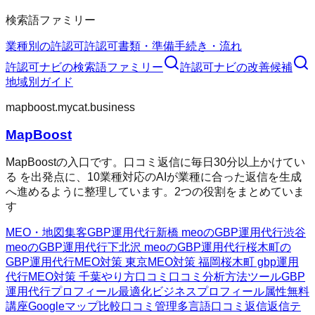
検索語ファミリー
業種別の許認可
許認可
書類・準備
手続き・流れ
許認可ナビ
の検索語ファミリー
許認可ナビ
の改善候補
地域別ガイド
mapboost.mycat.business
MapBoost
MapBoostの入口です。口コミ返信に毎日30分以上かけてい
る を出発点に、10業種対応のAIが業種に合った返信を生成
へ進めるように整理しています。2つの役割をまとめていま
す
MEO・地図集客
GBP運用代行
新橋 meoのGBP運用代行
渋谷
meoのGBP運用代行
下北沢 meoのGBP運用代行
桜木町の
GBP運用代行
MEO対策 東京
MEO対策 福岡
桜木町 gbp運用
代行
MEO対策 千葉
やり方
口コミ
口コミ分析方法
ツール
GBP
運用代行
プロフィール最適化
ビジネスプロフィール属性
無料
講座
Googleマップ
比較
口コミ管理
多言語口コミ返信
返信テ